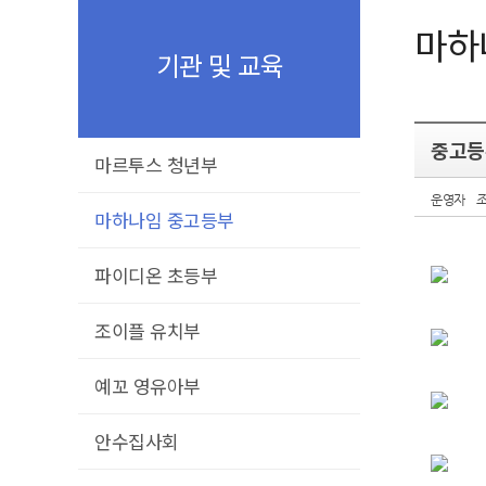
마하
기관 및 교육
중고등
마르투스 청년부
운영자
조
마하나임 중고등부
파이디온 초등부
조이플 유치부
예꼬 영유아부
안수집사회